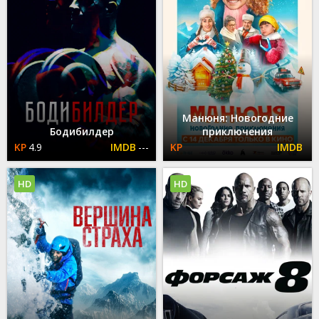
Манюня: Новогодние
Бодибилдер
приключения
4.9
---
HD
HD