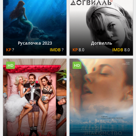
Русалочка 2023
Догвилль
?
?
8.0
8.0
HD
HD