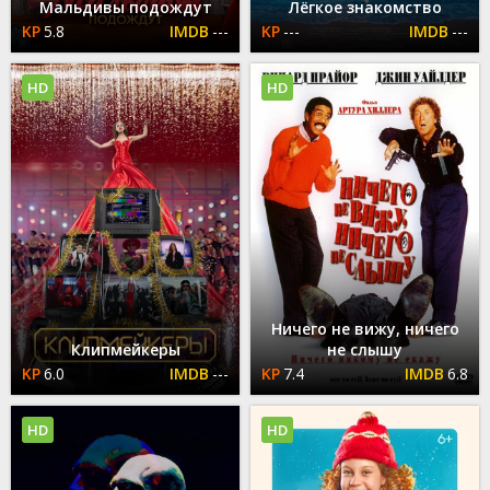
Мальдивы подождут
Лёгкое знакомство
5.8
---
---
---
HD
HD
Ничего не вижу, ничего
Клипмейкеры
не слышу
6.0
---
7.4
6.8
HD
HD