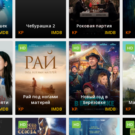
е
шек
Чебурашка 2
Роковая партия
HD
HD
HD
Рай под ногами
Новый год в
мяти
матерей
Берёзовке
Ма
HD
HD
HD