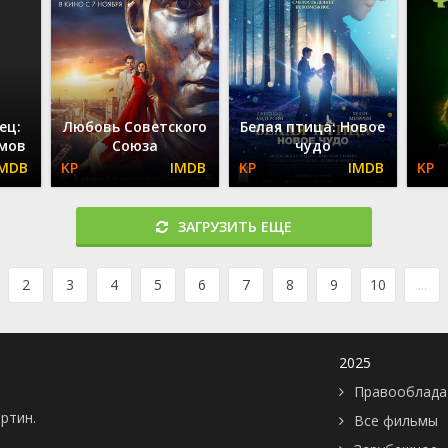
ец:
Любовь Советского
Белая птица: Новое
имов
Союза
чудо
ЗАГРУЗИТЬ ЕЩЕ
2
3
4
5
6
7
8
9
10
...
2025
Правооблада
артин.
Все фильмы