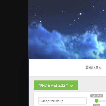
ФИЛЬМЫ
Фильмы 2024
Все
год 1915
2024