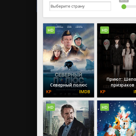
КП 0
2023
2022
2021
HD
HD
Русские
СССР
Зарубежн
Приют: Шеп
Северный полюс
призраков
HD
HD